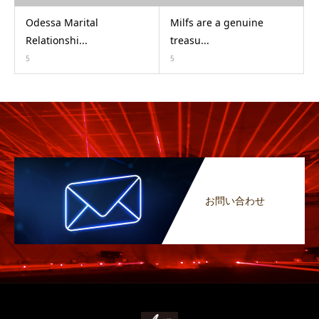
Odessa Marital
Milfs are a genuine
Relationshi...
treasu...
5
5
お問い合わせ