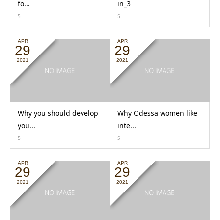
fo...
in_3
5
5
APR
APR
29
29
2021
2021
Why you should develop
Why Odessa women like
you...
inte...
5
5
APR
APR
29
29
2021
2021