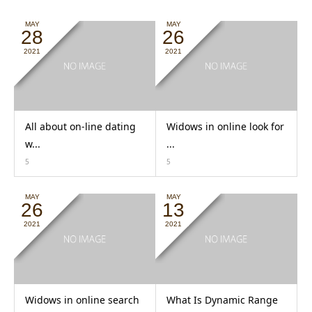
MAY
MAY
28
26
2021
2021
All about on-line dating
Widows in online look for
w...
...
5
5
MAY
MAY
26
13
2021
2021
Widows in online search
What Is Dynamic Range