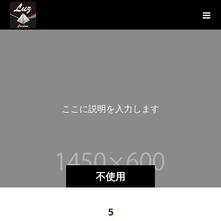
こ
こ
に
説
明
を
入
力
し
ま
す
。
不使用
5