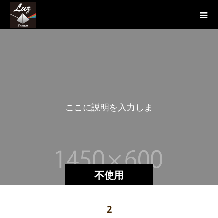
こ
こ
に
説
明
を
入
力
し
ま
す
不使用
2