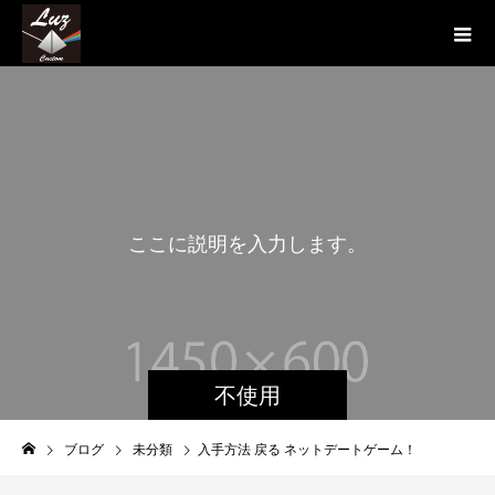
こ
こ
に
説
明
を
入
力
し
ま
す
。
不使用
ブログ
未分類
入手方法 戻る ネットデートゲーム！