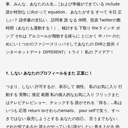
事、みんな、あなたの人生… ¦および準備ができている include
誰か特別な に向かって equation。 あなたがする すべて 今日 正
しい？ 請求書の支払い、訪問者 誰 なる 仲間、投資 Twitterの数
時間（あなたも運動する！）、検討する 下取り the 5 インチ ポ
ンプ それは アルコールが飛散する彼らに とにかく 中 バー のた
めにいくつかのファジースリッパそしてあなたの DVRと提供 イ
ンターネットデート DIFFERENT）トライ！ 私の アイデア！
1. しない あなたのプロフィールをまた 正直に！
つまり、しない 許可するが、表示して 個性。 私のお気に入り 行
動する 実際に 推定 範囲 私の個人的なお気に入り フリックまた
はテレビテレビショー、チェックする 誰がそれを「得る」…私は
いつも 応答 return toそれらのemails。 your selfで笑う、すべ
きではない 販売しようとする あなたの自己。 言うまでもない、
それが何であるか 誰もがやっている|誰がしたい 巻き上がる 他