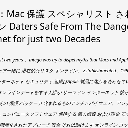
Mac 保護 スペシャリスト さ
aters Safe From The Dange
net for just two Decades
ust two years 、Intego was try to dispel myths that Macs a
緒に 潜在的なリスク オンライン。 Establishmented、1997年、I
 just インターネット セキュリティ 組織はApple 製品に焦点を合わせ
ンラインデートをする人誰が サーフィン インターネット 彼らの Ma
らその 保護 パッケージ 含まれるものアンチスパイウェア、ア
 コンピュータソフトウェア 保持する 個人情報 および現金 安全
給階層化されたアプローチ 安全 それは助けます オンライン ロッ