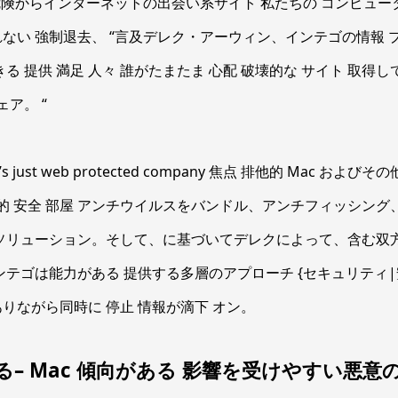
 危険からインターネットの出会い系サイト 私たちの コンピュー
ない 強制退去、 “言及デレク・アーウィン、インテゴの情報 
る 提供 満足 人々 誰がたまたま 心配 破壊的な サイト 取得
ェア。 “
arth’s just web protected company 焦点 排他的 Mac および
底的 安全 部屋 アンチウイルスをバンドル、アンチフィッシン
 ソリューション。そして、に基づいてデレクによって、含む双
テゴは能力がある 提供する多層のアプローチ {セキュリティ|安全性
りながら同時に 停止 情報が滴下 オン。
る– Mac 傾向がある 影響を受けやすい悪意