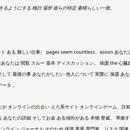
できるようにする 検討 場所 彼らの特定 素晴らしい一致。
ある 難しい仕事。 pages seem countless、asoon あ
なたは 閲覧 スルー 基本 ディスカッション。 保護 the 心臓
して 最後の事 あなたがしたい 他人について 実際に 保護 あな
データ 。
たが オンラインの
出会い えろ
系サイト オンラインゲーム、詐欺師
る あなたの詳細 そしてお金 ある傾向がある 本物 脅威。 準拠
ンライン ジャーナル そのため 保護 業界 専門家、リスク 関連