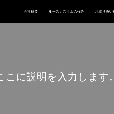
会社概要
ルースカスタムの強み
お取り扱い
こ
こ
に
説
明
を
入
力
し
ま
す
こ
こ
に