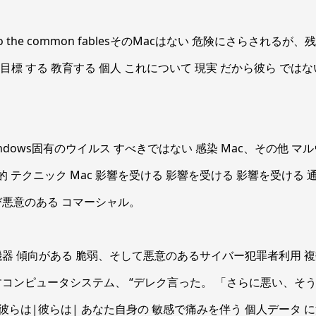
o the common fablesそのMacはない 危険にさらされる
目標 する 教育する 個人 これについて 現実 だから彼ら では
ndows固有のウイルス すべきではない 感染 Mac、その他 マ
的 テクニック Mac 影響を受ける 影響を受ける 影響を受ける
悪意のある コマーシャル。
器 傾向がある 脆弱、そして悪意のあるサイバー犯罪者利用 複
脅かすコンピュータシステム、 “デレク言った。 「さらに悪い、そ
– {彼らは|彼らは| あなた自身の 敏感で痛みを伴う 個人データ 