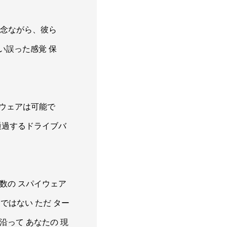
が、残念ながら、彼ら
ない誤った感覚 保
ルウェアは可能で
 通過するドライブバ
数の スパイウェア
うではない ただ ター
に沿って あなたの 現