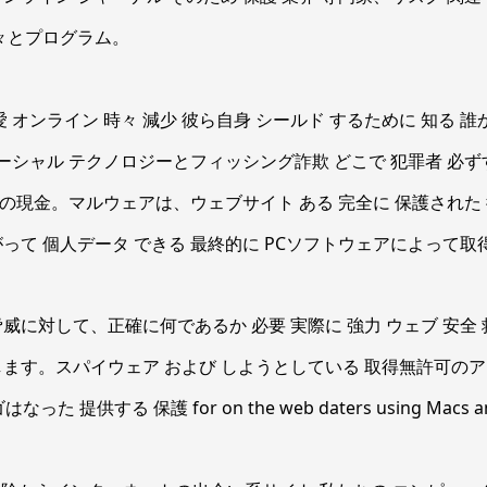
々とプログラム。
 オンライン 時々 減少 彼ら自身 シールド するために 知る 誰
ソーシャル テクノロジーとフィッシング詐欺 どこで 犯罪者 必ず
らの現金。マルウェアは、ウェブサイト ある 完全に 保護された 
って 個人データ できる 最終的に PCソフトウェアによって取
威に対して、正確に何であるか 必要 実際に 強力 ウェブ 安全
ます。スパイウェア および しようとしている 取得無許可の
 提供する 保護 for on the web daters using Macs and