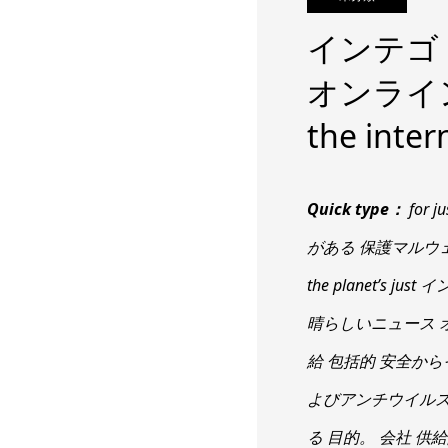
インテゴ：
オンライン D
the inter
Quick type：
for j
がある 保護マルウェア一
the planet’s
晴らしいニュース オ
給 包括的 安全か
よびアンチウイルス
る 目的。 会社 供