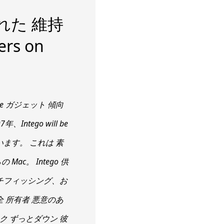
れた 維持
rs on
nd Apple ガジェット 傾向
ntego will be
ています。 これは 素
c。 Intego 供
ンチフィッシング、お
 所有者 悪意のあ
ク ずっとダウン 彼