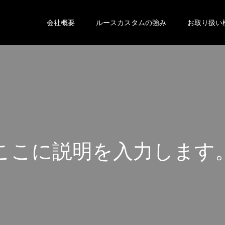
会社概要
ルースカスタムの強み
お取り扱い
こ
こ
に
説
明
を
入
力
し
ま
す
こ
こ
に