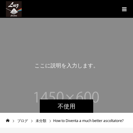
こ
こ
に
説
明
を
入
力
し
ま
す
。
不使用
ブログ
未分類
How to Diventa a much better ascoltatore?